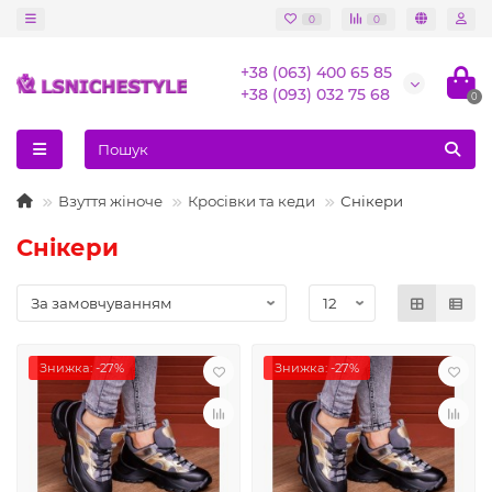
0
0
+38 (063) 400 65 85
+38 (093) 032 75 68
0
Взуття жіноче
Кросівки та кеди
Снікери
Снікери
Знижка: -27%
Знижка: -27%