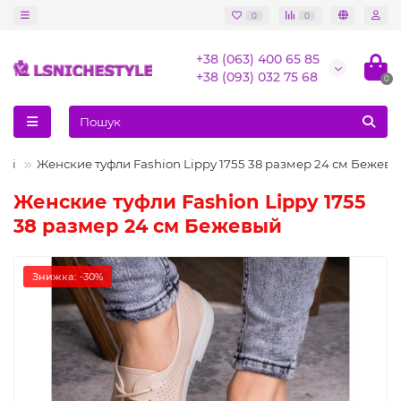
0
0
+38 (063) 400 65 85
+38 (093) 032 75 68
0
флі
Женские туфли Fashion Lippy 1755 38 размер 24 см Бежев
Женские туфли Fashion Lippy 1755
38 размер 24 см Бежевый
Знижка: -30%