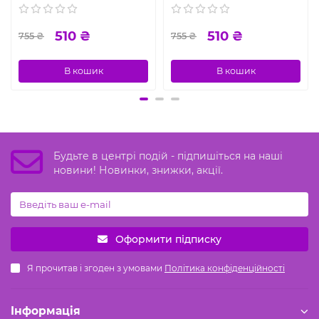
510 ₴
510 ₴
755 ₴
755 ₴
В кошик
В кошик
Будьте в центрі подій - підпишіться на наші
новини! Новинки, знижки, акції.
Оформити підписку
Я прочитав і згоден з умовами
Політика конфіденційності
Iнформація