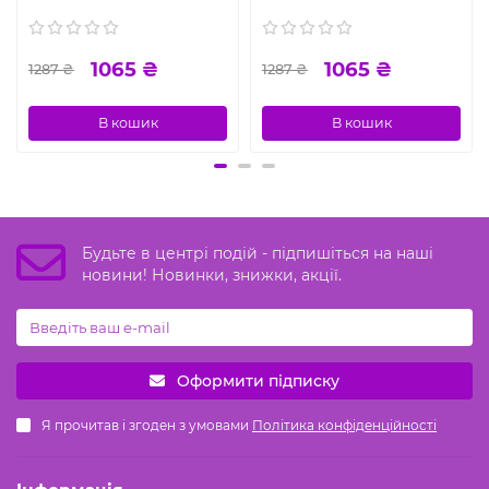
1065 ₴
1065 ₴
1287 ₴
1287 ₴
В кошик
В кошик
Будьте в центрі подій - підпишіться на наші
новини! Новинки, знижки, акції.
Оформити підписку
Я прочитав і згоден з умовами
Політика конфіденційності