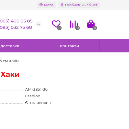
Мова
Особистий кабінет
(063) 400 65 85
(093) 032 75 68
0
0
0
 доставка
Контакти
,5 см Хаки
 Хаки
АМ-3851-36
Fashion
Є в наявності