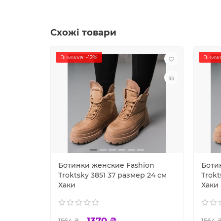
Схожі товари
Знижка: -12%
Знижк
Ботинки женские Fashion
Боти
Troktsky 3851 37 размер 24 см
Trokt
Хаки
Хаки
1370 ₴
1564 ₴
1564 