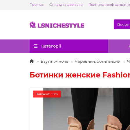
Про нас
Оплата та доставка
Політика конфіденційно
Категорії
Взуття жіноче
Черевики, ботильйони
Ч
Ботинки женские Fashion 
Знижка: -12%