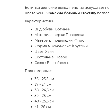
Ботинки женские выполнены из искусственной
цвете хаки.
Женские ботинки Troktsky
позвол
Характеристики:
Вид обуви: Ботинки
Материал верха: Плащевка
Материал подкладки: Флис
Форма мыска/носка: Круглый
Цвет: Хаки
Состояние: Новое
Сезон: Весна/осень
Полномерные:
36 - 23,5 см
37 - 24 см
38 - 24,5 см
39 - 25 см
40 - 25,5 см
41 - 26 см