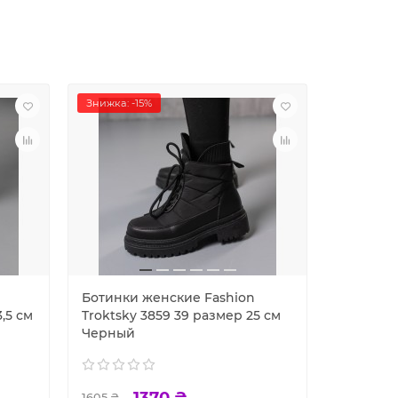
Знижка: -15%
Знижка: -
Ботинки женские Fashion
Ботинки
,5 см
Troktsky 3859 39 размер 25 см
Fashion 
Черный
23,5 см 
1370 ₴
1605 ₴
1703 ₴