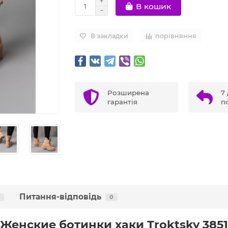
В кошик
В закладки
порівняння
Розширена
7 
гарантія
п
Питання-відповідь
0
Женские ботинки хаки Troktsky 3851