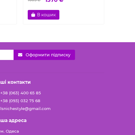
В кошик
В к
Оформити підписку
ші контакти
+38 (063) 400 65 85
+38 (093) 032 75 68
lsnichestyle@gmail.com
ша адреса
м. Одеса