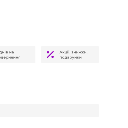
днів на
Акції, знижки,
овернення
подарунки