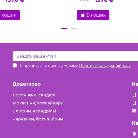
 кошик
В кошик
Я прочитав і згоден з умовами
Політика конфіденційності
Додатково
На
Босоніжки, сандалі
Мокасини, топсайдери
Сліпони, еспадрільї
Черевики, ботильйони
На