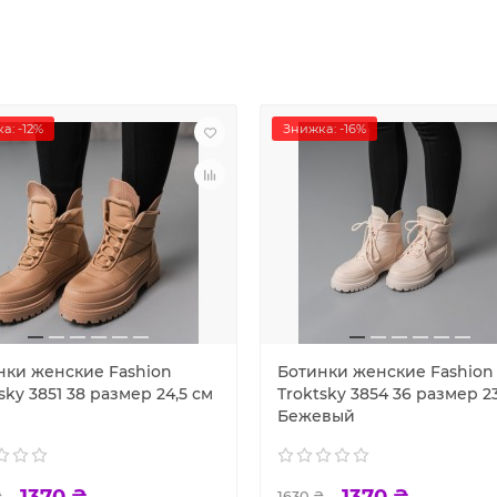
а: -12%
Знижка: -16%
нки женские Fashion
Ботинки женские Fashion
sky 3851 38 размер 24,5 см
Troktsky 3854 36 размер 23
Бежевый
1370 ₴
1370 ₴
₴
1630 ₴