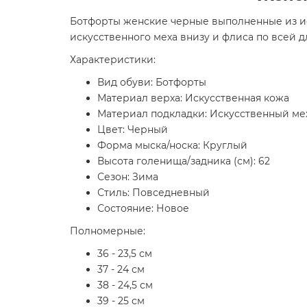
Ботфорты женские черные выполненные из ис
искусственного меха внизу и флиса по всей 
Характеристики:
Вид обуви: Ботфорты
Материал верха: Искусственная кожа
Материал подкладки: Искусственный ме
Цвет: Черный
Форма мыска/носка: Круглый
Высота голенища/задника (см): 62
Сезон: Зима
Стиль: Повседневный
Состояние: Новое
Полномерные:
36 - 23,5 см
37 - 24 см
38 - 24,5 см
39 - 25 см