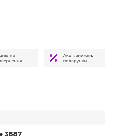
днів на
Акції, знижки,
овернення
подарунки
e 3887