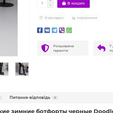
В кошик
В закладки
порівняння
Розширена
7 
гарантія
п
Питання-відповідь
0
ие зимние ботфорты черные Doodl