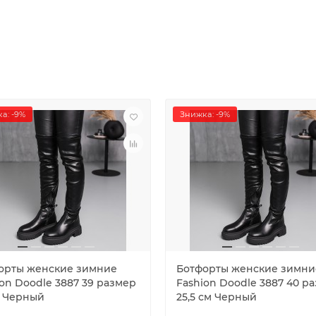
а: -9%
Знижка: -9%
орты женские зимние
Ботфорты женские зимни
ion Doodle 3887 39 размер
Fashion Doodle 3887 40 р
м Черный
25,5 см Черный