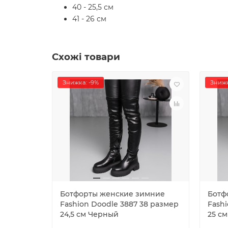
40 - 25,5 см
41 - 26 см
Схожі товари
Знижка: -9%
Знижк
Ботфорты женские зимние
Ботф
Fashion Doodle 3887 38 размер
Fash
24,5 см Черный
25 с