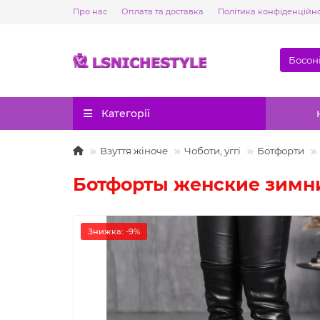
Про нас
Оплата та доставка
Політика конфіденційно
Категорії
Взуття жіноче
Чоботи, уггі
Ботфорти
Ботфорты женские зимни
Знижка: -9%