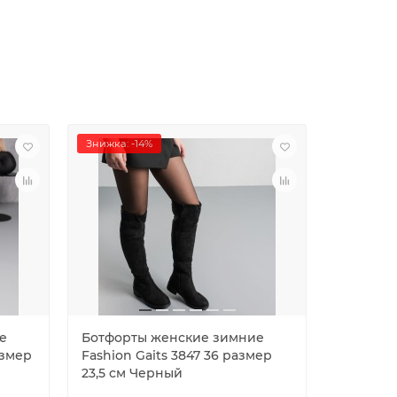
Знижка: -14%
Знижка: -
е
Ботфорты женские зимние
Ботфорт
азмер
Fashion Gaits 3847 36 размер
Fashion 
23,5 см Черный
24,5 см 