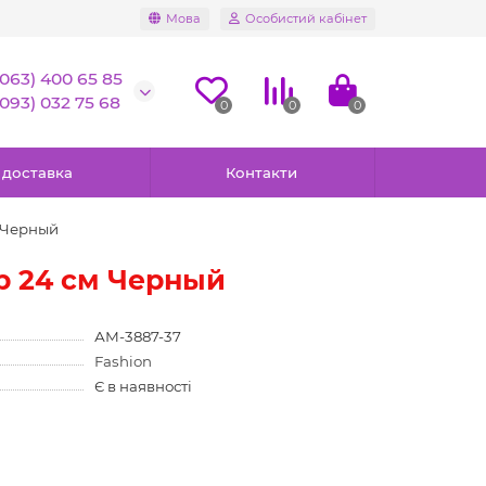
Мова
Особистий кабінет
(063) 400 65 85
(093) 032 75 68
0
0
0
 доставка
Контакти
м Черный
р 24 см Черный
АМ-3887-37
Fashion
Є в наявності