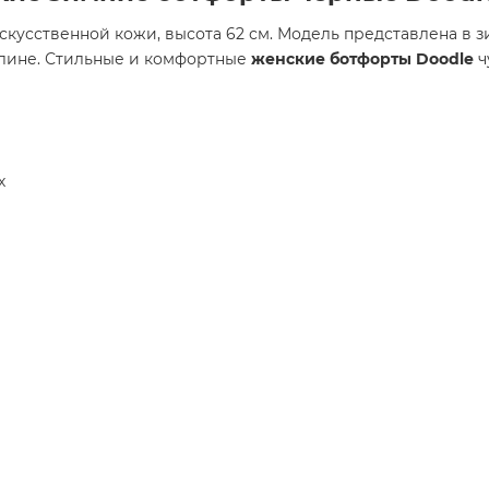
кусственной кожи, высота 62 см. Модель представлена в з
длине. Стильные и комфортные
женские ботфорты Doodle
ч
х