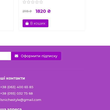
1820 ₴
2115 ₴
1506 ₴
В кошик
В к
Оформити підписку
ші контакти
+38 (063) 400 65 85
+38 (093) 032 75 68
lsnichestyle@gmail.com
ша адреса