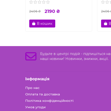
2190 ₴
2406 ₴
2406 
В кошик
В
Будьте в центрі подій - підпишіться на
наші новини! Новинки, знижки, акції.
Iнформація
Про нас
Оплата та доставка
Політика конфіденційності
Умов угоди