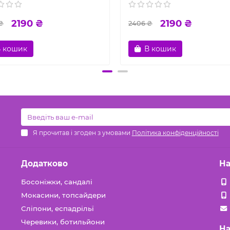
2190 ₴
2190 ₴
₴
2406 ₴
 кошик
В кошик
Я прочитав і згоден з умовами
Політика конфіденційності
Додатково
На
Босоніжки, сандалі
Мокасини, топсайдери
Сліпони, еспадрільї
Черевики, ботильйони
На